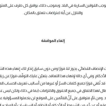
موجب القوانين السارية في البلد. وبموجب ذلك، يوافق كل طرف على المثول
والتنازل عن أية اعتراضات تتعلق بالمكان.
إلغاء الموافقة
ءات الإنصاف القضائي، يجوز لنا، فورًا ومن دون سابق إنذار لك، إنهاء هذه 
ام. وفي أي حالة لإنهاء هذا التعاقد، يتعيّن عليك التوقّف فورًا عن زي
، قد نُلغي فورًا جميع كلمات السرّ أو غيرها من أساليب تعريف الحساب ا
ر أي إبطال لهذا الاتفاق في جميع الحقوق والالتزامات (بما في ذلك ولكن ليس 
د. ومن ثمّ، فتوافق على أنَّ القائمين على الموقع لن يتحملوا المسؤولية عن
لموقع أو عن أي من الشروط أو الأحكام أو النظام أو السياسات أو المبادئ 