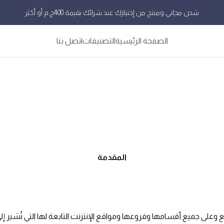
شحن مجاني ومنتج من إختيارك عند شرائك بقيمة 400ج.م أو أكثر
الصفحة الرئيسية
التصنيفات
اتصل بنا
المقدمة
لى جميع أقسامها وفروعها ومواقع الإنترنت التابعة لها التي تُشير إل