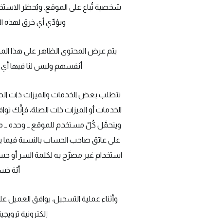
شخصية تُباع على الموقع. ويُحظر الاستخد
ويؤدِّي أي خرق لهذه 
يتم عرض المحتوى الظاهر على هذا الموق
أنفسهم وليس لنا فيها أي شأن
تتطلب بعض الخدمات والميزات ذات الصلة
الخدمات أو الميزات ذات الصلة، فإنَّك 
ويتحمَّل كُلّ مستخدم للموقع ــ وحده
على عاتق صاحب الحساب بالنسبة فيما يخ
استخدام غير مصرَّح به لكلمة السر أو ح
أيّة خس
وأثناء عملية التسجيل، يوافق العميل عل
إلكترونية ترويج