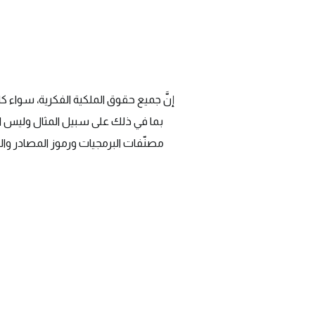
إنَّ جميع حقوق الملكية الفكرية، سواء كا
بما في ذلك على سبيل المثال وليس ال
مصنّفات البرمجيات ورموز المصادر وال