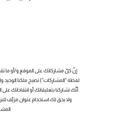
إنّ كلّ مشاركاتك على الموقع و/أو ما تق
لفظة “المشاركات”) تصبح ملكنا الوحيد وال
أنَّك تشاركنا بتعليقاتك أو انتقاداتك على 
ولا يحق لك استخدام عنوان مزيَّف للبريد
المشار