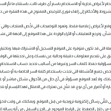
ام لأغراض تجارية أو الاستخدام باسم أي طرف ثالث، باستثناء ما تمَّ ال
الشروط والأحكام إلى إلغاء فوري للترخيص الممنوح في هذه الفقرة من دو
ع لأغراض إعلامية فقط. وتعود التوضيحات التي تخُص المنتجات والتي أُ
. وترجع التعليقات أو الآراء الواردة على هذا الموقع إلى الجهة التي نشرته
 التي قد تكون متوفرة على الموقع التسجيل أو الاشتراك فيها. وباختيار
توافق على تقديم معلومات دقيقة وحالية عن نفسك وعلى تحديثها في الوقت 
 ــ مسؤولية حفظ كلمات السر وغيرها من أساليب تحديد حساب الاستخدام
ص جميع الأنشطة التي تحدث باستخدام كلمة السر الخاصة به أو حسابه. ب
سابك. ولا يُعد الموقع مسؤولاً في أي حال من الأحوال، بشكل مباشر أو 
ارة أو أضرار من أي نوع، قد تنتُج عن تعثرك في الامتثال لهذا القِسم أو تت
ى تلقِّي رسائل إلكترونية ترويجية من قِبل الموقع. ويمكنك، في وقت لاحق،
ية من خلال الضغط على الرابط الموجود في الجزء السفلي من أية رسالة إلكت