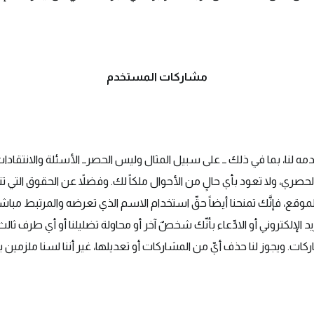
مشاركات المستخدم
دمه لنا، بما في ذلك ــ على سبيل المثال وليس الحصرــ الأسئلة والانتقاد
حصري، ولا تعود بأي حالٍ من الأحوال ملكاً لك. وفضلاً عن الحقوق التي ت
الموقع، فإنَّك تمنحنا أيضاً حقّ استخدام الاسم الذي تعرضه والمرتبط مباشرة
 الإلكتروني أو الادِّعاء بأنّك شخصٌ آخر أو محاولة تضليلنا أو أي طرف ثال
كات. ويجوز لنا حذف أيّ من المشاركات أو تعديلها، غير أننا لسنا ملزمين 